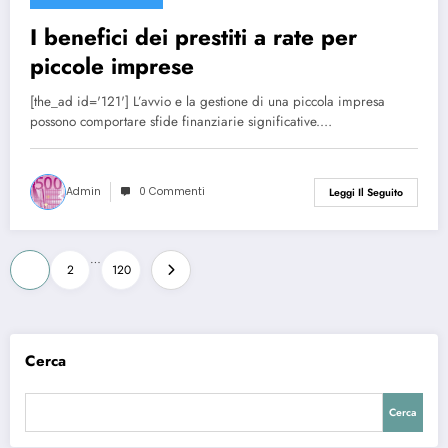
27/12/2024
I benefici dei prestiti a rate per
piccole imprese
[the_ad id='121'] L’avvio e la gestione di una piccola impresa
possono comportare sfide finanziarie significative.…
Admin
0 Commenti
Leggi Il Seguito
Paginazione
…
1
2
120
degli
articoli
Cerca
Cerca