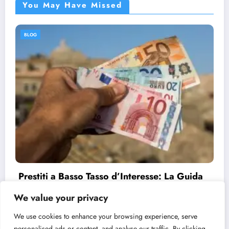
You May Have Missed
BLOG
Prestiti a Basso Tasso d’Interesse: La Guida
Completa
We value your privacy
11/08/2024
admin
We use cookies to enhance your browsing experience, serve
personalised ads or content, and analyse our traffic. By clicking