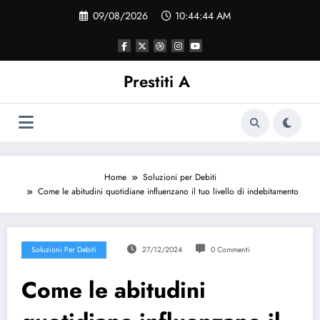
Vai
09/08/2026
10:44:44 AM
al
contenuto
Prestiti A
Home
Soluzioni per Debiti
Come le abitudini quotidiane influenzano il tuo livello di indebitamento
Soluzioni Per Debiti
27/12/2024
0 Commenti
Come le abitudini