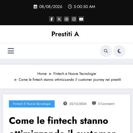
Vai
08/08/2026
5:00:50 AM
al
contenuto
Prestiti A
Home
Fintech e Nuove Tecnologie
Come le fintech stanno ottimizzando il customer journey nei prestiti
Fintech E Nuove Tecnologie
25/12/2024
0 Commenti
Come le fintech stanno