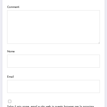
Commenti
Nome
Email
Salva il mio nome, email e sito web in questo browser per la prossima