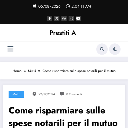
Vai
06/08/2026
2:04:12 AM
al
contenuto
Prestiti A
Home
Mutui
Come risparmiare sulle spese notarili per il mutuo
Mutui
22/12/2024
0 Commenti
Come risparmiare sulle
spese notarili per il mutuo