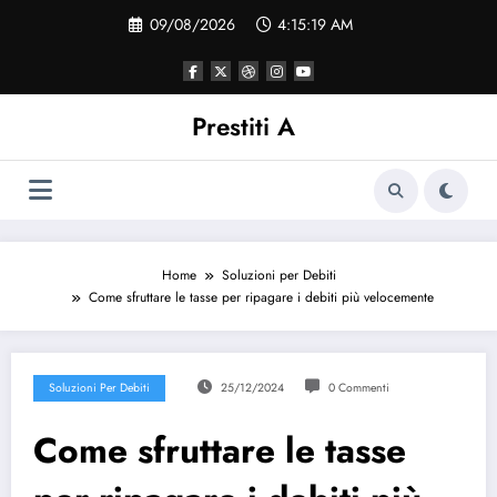
Vai
09/08/2026
4:15:19 AM
al
contenuto
Prestiti A
Home
Soluzioni per Debiti
Come sfruttare le tasse per ripagare i debiti più velocemente
Soluzioni Per Debiti
25/12/2024
0 Commenti
Come sfruttare le tasse