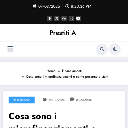
Vai
07/08/2026
8:20:37 PM
al
contenuto
Prestiti A
Home
Finanziamenti
Cosa sono i microfinanziamenti e come possono aiutarti
Finanziamenti
19/12/2024
0 Commenti
Cosa sono i