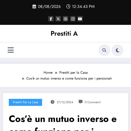
Vai
08/08/2026
12:34:43 PM
al
contenuto
Prestiti A
Home
Prestiti per la Casa
Cos’è un mutuo inverso e come funziona per i pensionati
Prestiti Per La Casa
27/12/2024
0 Commenti
Cos’è un mutuo inverso e