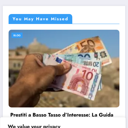
You May Have Missed
BLOG
Prestiti a Basso Tasso d’Interesse: La Guida
Completa
We value your privacy