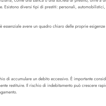
nziaria, come una banca o una società di prestito, offre a un
e. Esistono diversi tipi di prestiti: personali, automobilistic
 è essenziale avere un quadro chiaro delle proprie esigenze
 rischio di accumulare un debito eccessivo. È importante consid
ente restituire. Il rischio di indebitamento può crescere rapid
pagamento.