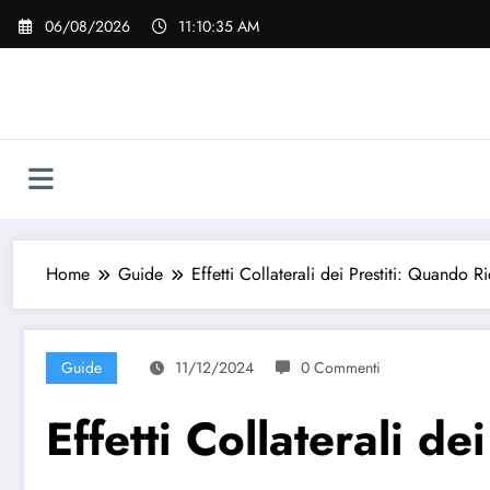
Vai
06/08/2026
11:10:36 AM
al
contenuto
Home
Guide
Effetti Collaterali dei Prestiti: Quando R
Guide
11/12/2024
0 Commenti
Effetti Collaterali d