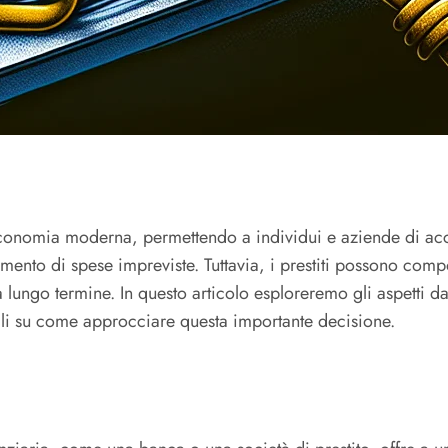
ll’economia moderna, permettendo a individui e aziende di a
iamento di spese impreviste. Tuttavia, i prestiti possono compor
 a lungo termine. In questo articolo esploreremo gli aspetti d
sigli su come approcciare questa importante decisione.