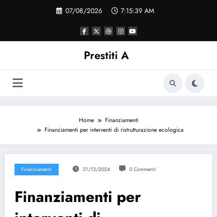
Vai
07/08/2026
7:15:40 AM
al
contenuto
Prestiti A
Home
Finanziamenti
Finanziamenti per interventi di ristrutturazione ecologica
Finanziamenti
21/12/2024
0 Commenti
Finanziamenti per