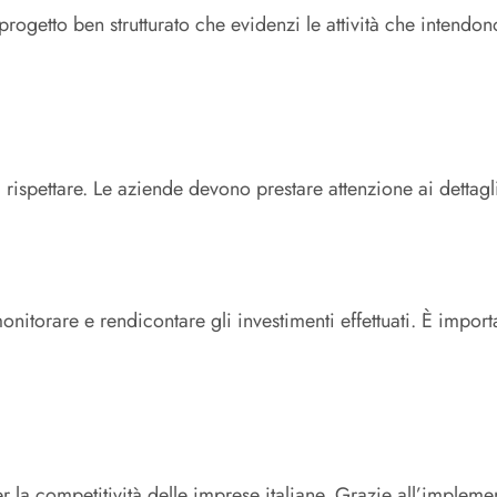
progetto ben strutturato che evidenzi le attività che intendo
rispettare. Le aziende devono prestare attenzione ai dettagli
nitorare e rendicontare gli investimenti effettuati. È impor
 la competitività delle imprese italiane. Grazie all’implement