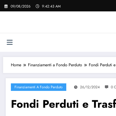
Vai
09/08/2026
9:42:44 AM
al
contenuto
Home
Finanziamenti a Fondo Perduto
Fondi Perduti e
Finanziamenti A Fondo Perduto
26/12/2024
0 
Fondi Perduti e Tras