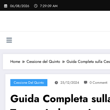
Vai
06/08/2026
7:29:10 AM
al
contenuto
Home
Cessione del Quinto
Guida Completa sulla Cess
Cessione Del Quinto
25/12/2024
0 Commenti
Guida Completa sulla