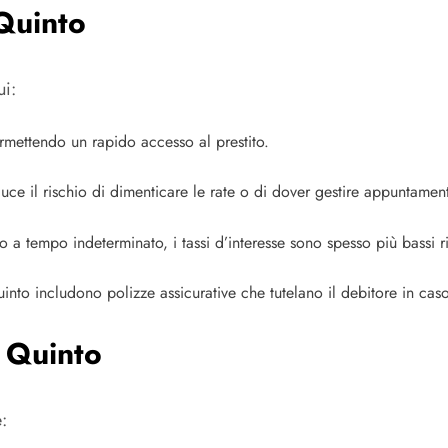
Quinto
ui:
rmettendo un rapido accesso al prestito.
iduce il rischio di dimenticare le rate o di dover gestire appuntame
ro a tempo indeterminato, i tassi d’interesse sono spesso più bassi ri
uinto includono polizze assicurative che tutelano il debitore in caso
l Quinto
: