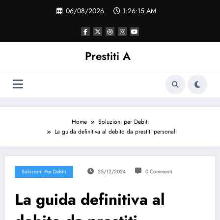
Vai
06/08/2026
1:26:15 AM
al
contenuto
Prestiti A
Home
Soluzioni per Debiti
La guida definitiva al debito da prestiti personali
Soluzioni Per Debiti
25/12/2024
0 Commenti
La guida definitiva al