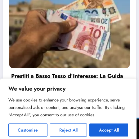
Prestiti a Basso Tasso d’Interesse: La Guida
Completa
We value your privacy
11/08/2024
admin
We use cookies to enhance your browsing experience, serve
personalised ads or content, and analyse our traffic. By clicking
"Accept All", you consent to our use of cookies.
Home
Customise
Reject All
Accept All
FRISBEE ECOMMERCE PRO Ltd. BG207943190 2026 | Powered By
SpiceThemes