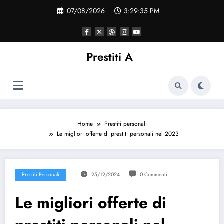
Vai
07/08/2026
3:29:35 PM
al
contenuto
Prestiti A
Home
Prestiti personali
Le migliori offerte di prestiti personali nel 2023
Prestiti Personali
25/12/2024
0 Commenti
Le migliori offerte di