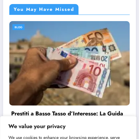
You May Have Missed
BLOG
Prestiti a Basso Tasso d’Interesse: La Guida
Completa
We value your privacy
11/08/2024
admin
We use cookies to enhance your browsing experience, serve