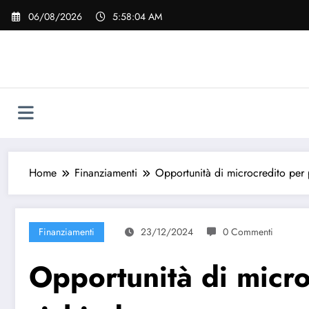
Vai
06/08/2026
5:58:06 AM
al
contenuto
Home
Finanziamenti
Opportunità di microcredito per
Finanziamenti
23/12/2024
0 Commenti
Opportunità di micr