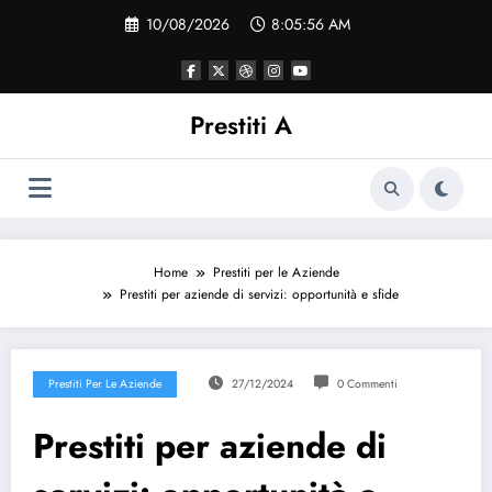
Vai
10/08/2026
8:05:56 AM
al
contenuto
Prestiti A
Home
Prestiti per le Aziende
Prestiti per aziende di servizi: opportunità e sfide
Prestiti Per Le Aziende
27/12/2024
0 Commenti
Prestiti per aziende di