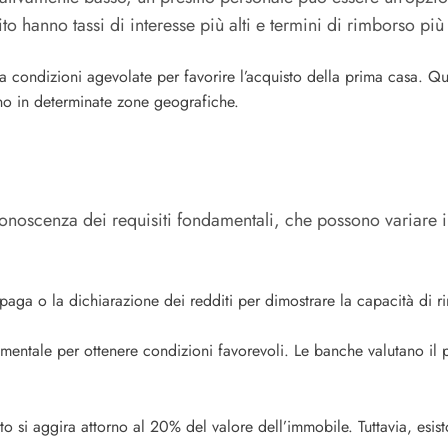
o hanno tassi di interesse più alti e termini di rimborso più
a condizioni agevolate per favorire l’acquisto della prima casa. Ques
ano in determinate zone geografiche.
noscenza dei requisiti fondamentali, che possono variare in b
 paga o la dichiarazione dei redditi per dimostrare la capacità di r
entale per ottenere condizioni favorevoli. Le banche valutano il pr
olito si aggira attorno al 20% del valore dell’immobile. Tuttavia, es