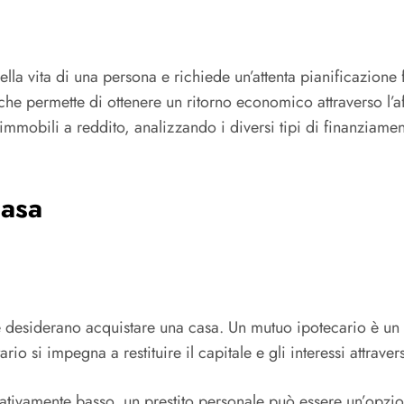
ella vita di una persona e richiede un’attenta pianificazione
 che permette di ottenere un ritorno economico attraverso l’af
immobili a reddito, analizzando i diversi tipi di finanziamenti 
Casa
 desiderano acquistare una casa. Un mutuo ipotecario è un p
rio si impegna a restituire il capitale e gli interessi attraver
lativamente basso, un prestito personale può essere un’opzion