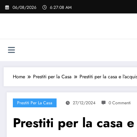
Vai
06/08/2026
6:27:09 AM
al
contenuto
Home
Prestiti per la Casa
Prestiti per la casa e l’acqu
Prestiti Per La Casa
27/12/2024
0 Commenti
Prestiti per la casa e