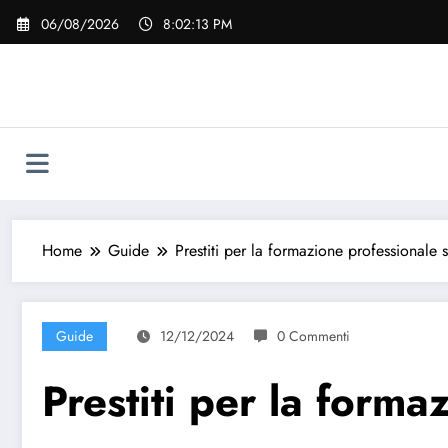
Vai
06/08/2026
8:02:14 PM
al
contenuto
Home
Guide
Prestiti per la formazione professionale
Guide
12/12/2024
0 Commenti
Prestiti per la form