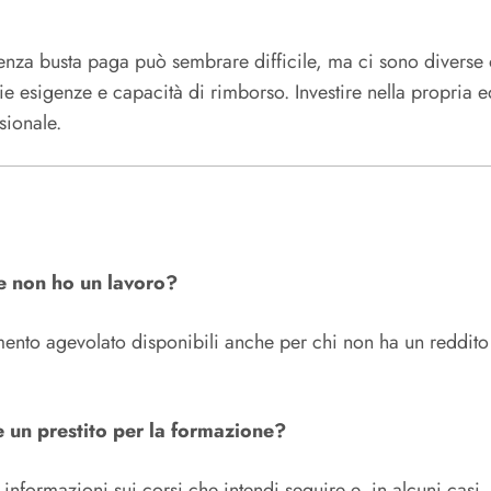
enza busta paga può sembrare difficile, ma ci sono diverse 
rie esigenze e capacità di rimborso. Investire nella propria
sionale.
se non ho un lavoro?
mento agevolato disponibili anche per chi non ha un reddito f
 un prestito per la formazione?
informazioni sui corsi che intendi seguire e, in alcuni casi,