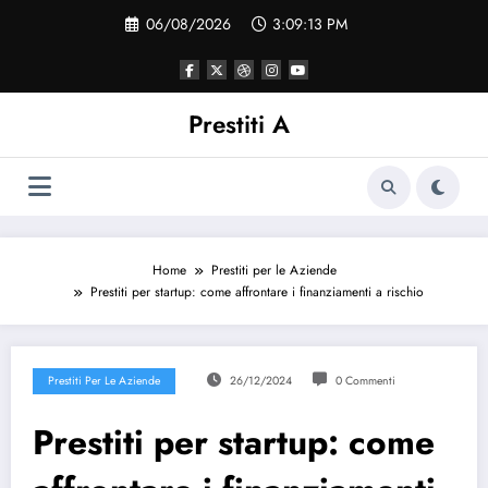
Vai
06/08/2026
3:09:13 PM
al
contenuto
Prestiti A
Home
Prestiti per le Aziende
Prestiti per startup: come affrontare i finanziamenti a rischio
Prestiti Per Le Aziende
26/12/2024
0 Commenti
Prestiti per startup: come